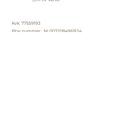
Kvk:
77559193
Btw nummer: NL003208496B24